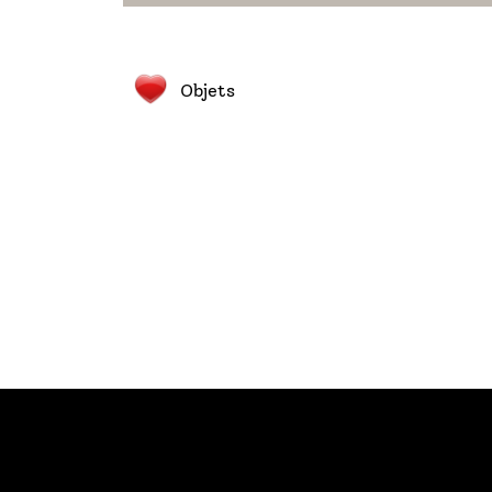
Objets
a