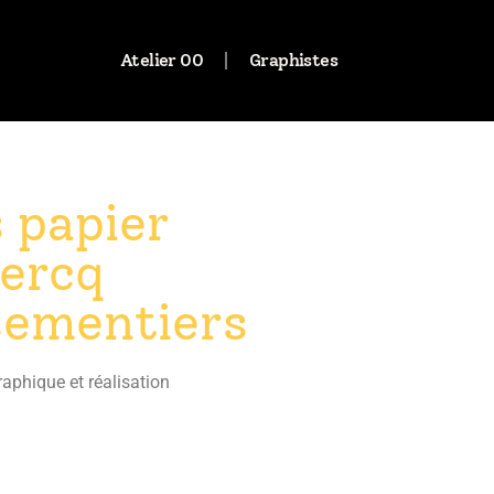
Atelier 00
Graphistes
 papier
ercq
sementiers
aphique et réalisation