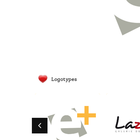
Logotypes
E+
Lazare