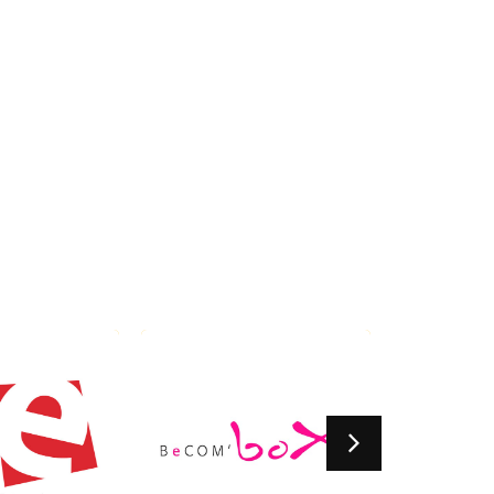
Become Box
Jazz en
Chantereine