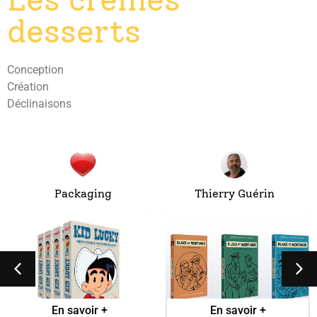
desserts
Conception
Création
Déclinaisons
Packaging
Thierry Guérin
Coffret Kid Lucky
Blake et Mortimer
collector
En savoir +
En savoir +