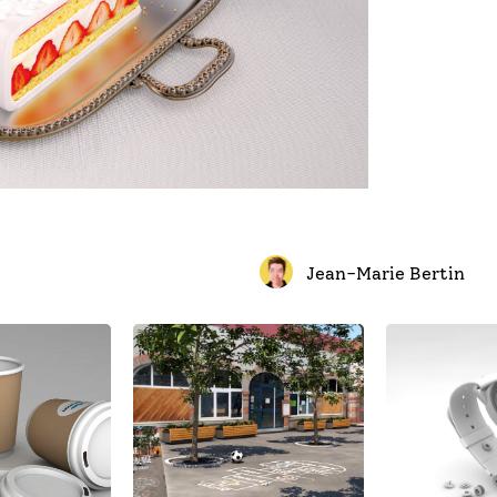
Jean-Marie Bertin
lustration
Illustrations 3D
I
cole et la
objet pour CRMS
publique