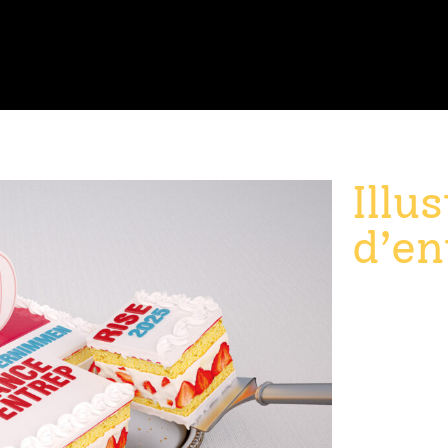
Illu
d’en