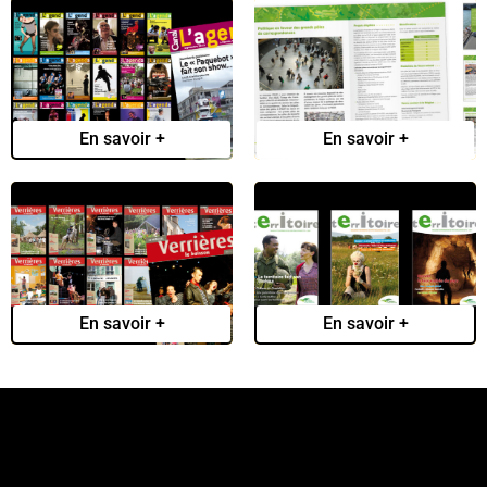
L’agenda
Pour une mobilité
durable
En savoir +
En savoir +
Verrieres-le-
Territoire
Buisson
En savoir +
En savoir +
a