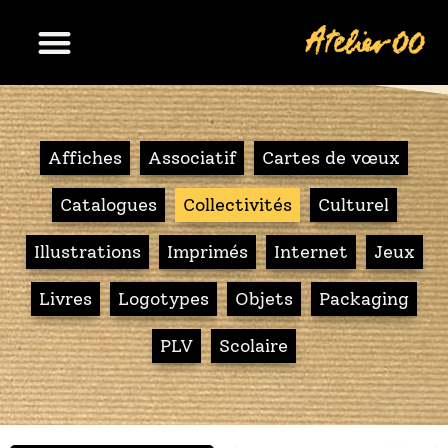
Affiches
Associatif
Cartes de vœux
Catalogues
Collectivités
Culturel
Illustrations
Imprimés
Internet
Jeux
Livres
Logotypes
Objets
Packaging
PLV
Scolaire